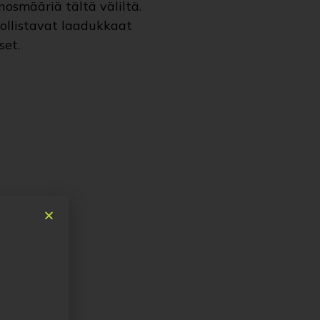
osmääriä tältä väliltä.
ollistavat laadukkaat
set.