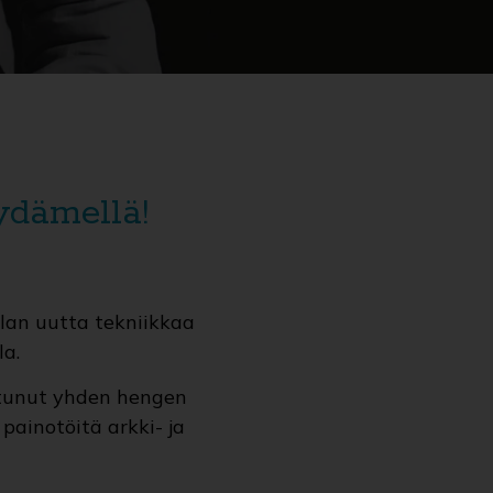
ydämellä!
lan uutta tekniikkaa
a.
ntunut yhden hengen
painotöitä arkki- ja