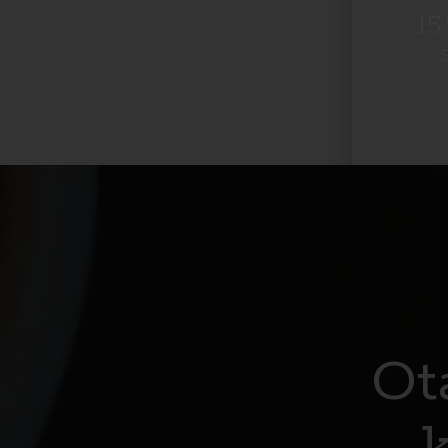
15
Ot
k