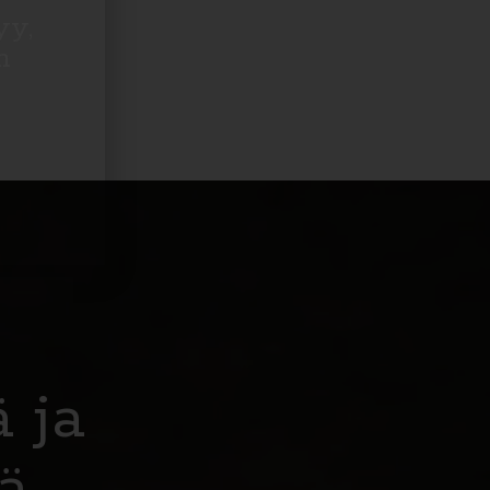
yy,
n
 ja
ää