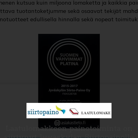
en kutsua kuin miljoona lomaketta ja kaikkia pain
ettava tuotantoketjumme sekä osaavat tekijät mahd
notuotteet edullisella hinnalla sekä nopeat toimituk
Laatulomakkeen painotoiminta on
siirtynyt Jyväskylän Siirtopainolle