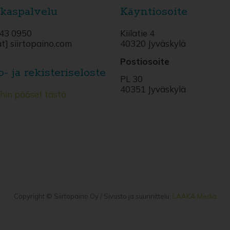
kaspalvelu
Käyntiosoite
43 0950
Kiilatie 4
at] siirtopaino.com
40320 Jyväskylä
Postiosoite
o- ja rekisteriseloste
PL 30
40351 Jyväskylä
ihin pääset tästä
Copyright © Siirtopaino Oy / Sivusto ja suunnittelu:
LAAKA Media