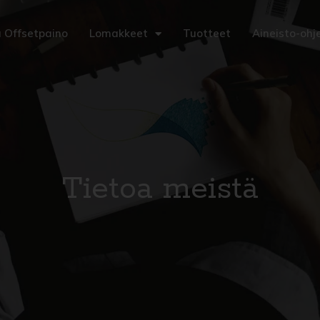
ja Offsetpaino
Lomakkeet
Tuotteet
Aineisto-ohj
Tietoa meistä