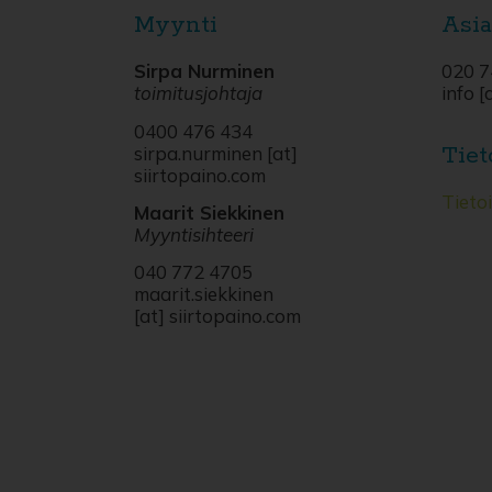
Myynti
Asia
Sirpa Nurminen
020 7
toimitusjohtaja
info [
0400 476 434
Tiet
sirpa.nurminen [at]
siirtopaino.com
Tieto
Maarit Siekkinen
Myyntisihteeri
040 772 4705
maarit.siekkinen
[at] siirtopaino.com