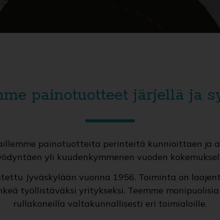
me painotuotteet järjellä ja s
llemme painotuotteita perinteitä kunnioittaen ja a
yödyntäen yli kuudenkymmenen vuoden kokemuksell
ustettu Jyväskylään vuonna 1956. Toiminta on laaje
keä työllistäväksi yritykseksi. Teemme monipuolisia 
rullakoneilla valtakunnallisesti eri toimialoille.