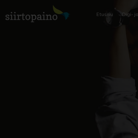
Etusivu
Digi- 