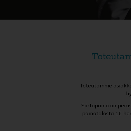
Toteutam
Toteutamme asiakkai
h
Siirtopaino on per
painotalosta 16 hen