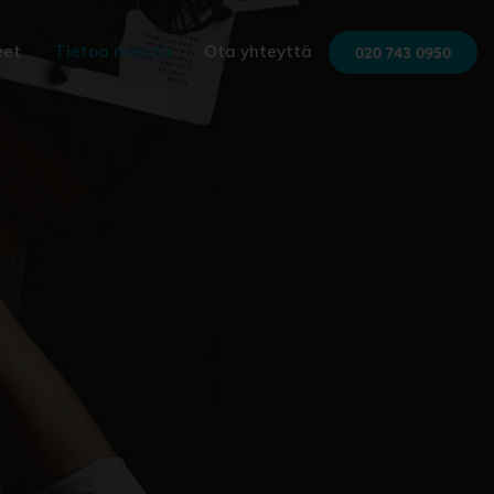
020 743 0950
eet
Tietoa meistä
Ota yhteyttä