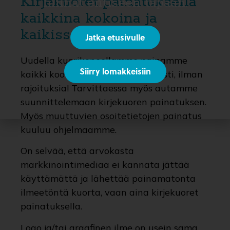
Kirjekuoret painatuksella
hinnat entiseen tapaan.
kaikkina kokoina ja
kaikissa väreissä
Jatka etusivulle
Uudella kuorikoneellamme painamme
Siirry lomakkeisiin
kaikki koot ja kaikki värit halutusti, ilman
rajoituksia! Tarvittaessa myös autamme
suunnittelemaan kirjekuoren painatuksen.
Myös muuttuvien osoitetietojen painatus
kuuluu ohjelmaamme.
On selvää, että arvokasta
markkinointimediaa ei kannata jättää
käyttämättä ja lähettää painamatonta
ilmeetöntä kuorta, vaan aina kirjekuoret
painatuksella.
Logo ja/tai graafinen ilme on usein sama,