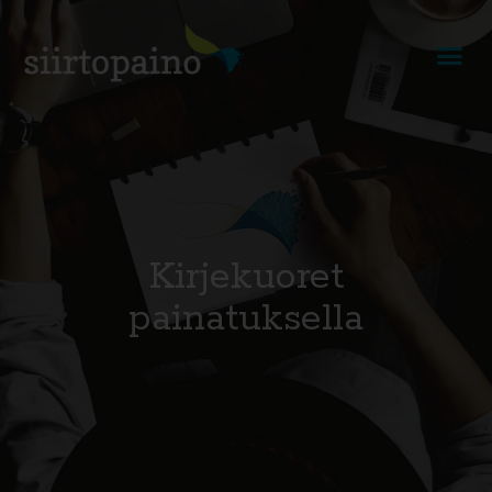
Kirjekuoret
painatuksella