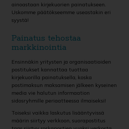
ainoastaan kirjekuorien painatukseen.
Uskomme päätökseemme useastakin eri
syystä!
Painatus tehostaa
markkinointia
Ensinnäkin yritysten ja organisaatioiden
postitukset kannattaa tuottaa
kirjekuorilla painatuksella, koska
postimaksun maksamisen jälkeen kyseinen
media vie halutun informaation
sidosryhmille periaatteessa ilmaiseksi!
Toiseksi vaikka laskutus lisääntyvissä
määrin siirtyy verkkoon, suorapostitus
taas siirtyy roskapostien vuoksi verkosta